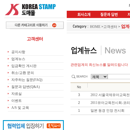
업계
HOME
>
고객센터
>
고객센터
공지사항
업계뉴스
관련업계의 최신뉴스를 알려드립니다
입금확인 게시판
취소/교환 문의
자주하는 질문(FAQ)
질문과 답변(Q&A)
자료실
3
2012 서울국제유아교육전
이벤트
2
2011유아교육전시회-코
A/S 및 교육
1
일본 동경 인장 전시회