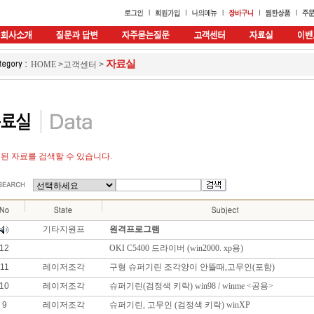
자료실
HOME
>
고객센터
>
된 자료를 검색할 수 있습니다.
기타지원프
원격프로그램
12
OKI C5400 드라이버 (win2000. xp용)
11
레이저조각
구형 슈퍼기린 조각양이 안뜰때,고무인(포함)
10
레이저조각
슈퍼기린(검정색 키락) win98 / winme <공용>
9
레이저조각
슈퍼기린, 고무인 (검정색 키락) winXP