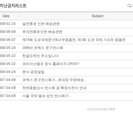
009-01-24
설연휴로 인한 배송관련
008-09-09
추석연휴로인한 배송관련.
008-06-07
제19회 도쿄국제문구&사무용품전, 제3회 도쿄 국제 기프트 용품전
008-05-24
2008년 코엑스 문구전시회
008-05-22
한글도메인 주소입니다.
008-05-22
코리아스탬프 정식 홈페이지 OPEN!!
008-04-24
본사 공장설립
007-04-09
코엑스 문구전시회가...초대장 무료배송...
007-04-09
천하종합상사 전시회 겸 확장이전식 안내
007-04-09
서울 국제 열쇠.보안 전시회가...
1
|
2
|
3
|
4
|
5
|
6
|
7
|
8
|
9