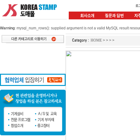
Warning
: mysql_num_rows(): supplied argument is not a valid MySQL result resou
HOME
>
>
>
>