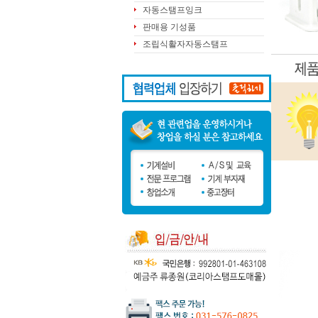
자동스탬프잉크
판매용 기성품
조립식활자자동스탬프