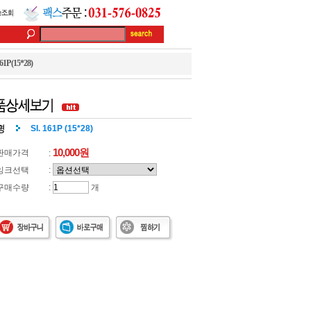
161P (15*28)
SI. 161P (15*28)
10,000
원
판매가격
:
잉크선택
:
구매수량
:
개