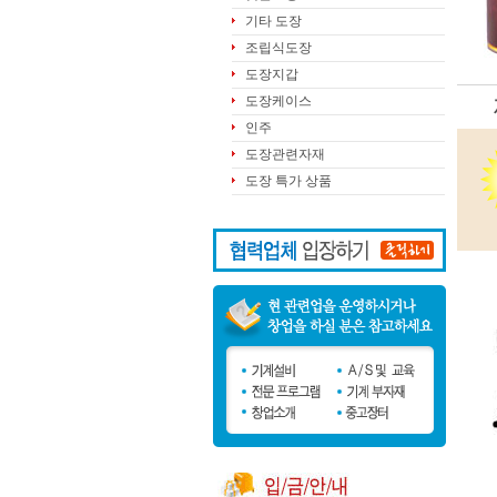
기타 도장
조립식도장
도장지갑
도장케이스
인주
도장관련자재
도장 특가 상품