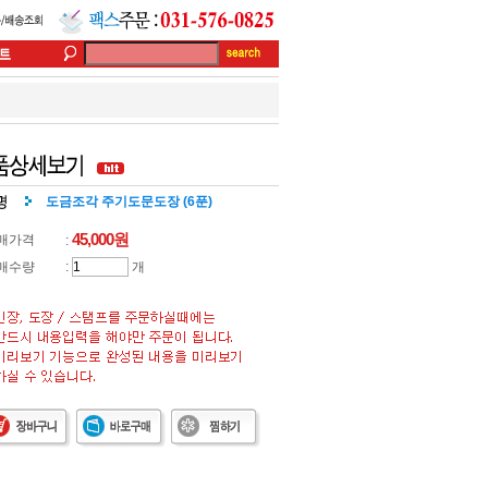
도금조각 주기도문도장 (6푼)
45,000
원
매가격
:
매수량
:
개