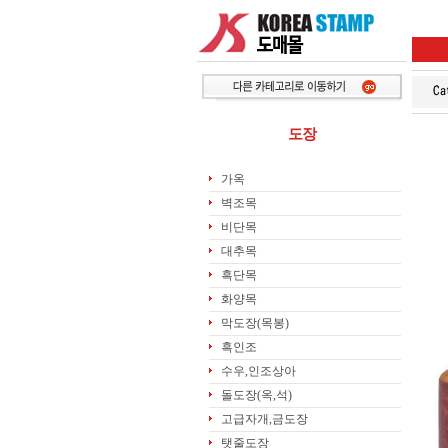
도장
가옥
벽조목
비단목
대추목
흑단목
화양목
막도장(목봉)
흑인조
수우,인조상아
돌도장(옥,석)
고급자개,금도장
탯줄도장