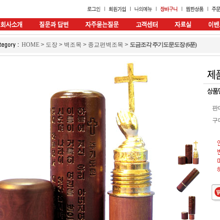
HOME
>
도장
>
벽조목
>
종교편벽조목
>
도금조각 주기도문도장 (6푼)
판
구