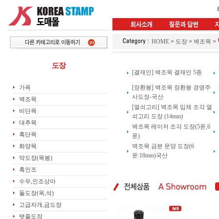
HOME
>
도장
>
벽조목
>
도장
[결재인] 벽조목 결재인 5종
가옥
[장환봉] 벽조목 장환봉 경명주
사도장-국산
벽조목
[열쇠고리] 벽조목 입체 조각 열
비단목
쇠고리 도장 (14mm)
대추목
벽조목 레이저 조각 도장(5푼,6
흑단목
푼)
화양목
벽조목 금분 문양 도장(6
푼:18mm)국산
막도장(목봉)
흑인조
수우,인조상아
돌도장(옥,석)
고급자개,금도장
탯줄도장