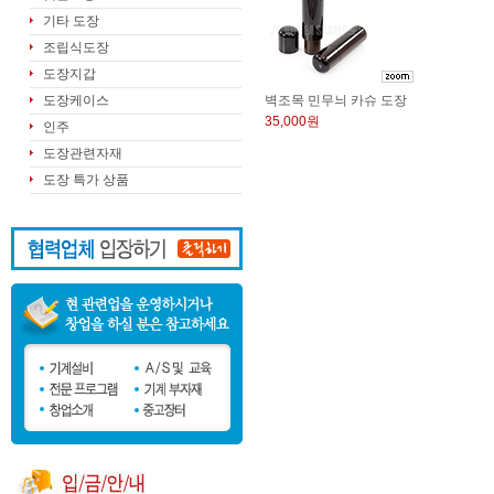
기타 도장
조립식도장
도장지갑
도장케이스
벽조목 민무늬 카슈 도장
35,000원
인주
도장관련자재
도장 특가 상품