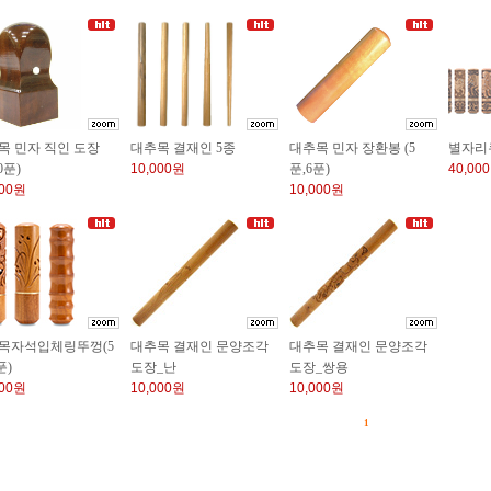
목 민자 직인 도장
대추목 결재인 5종
대추목 민자 장환봉 (5
별자리
0푼)
10,000원
푼,6푼)
40,00
000원
10,000원
목자석입체링뚜껑(5
대추목 결재인 문양조각
대추목 결재인 문양조각
푼)
도장_난
도장_쌍용
000원
10,000원
10,000원
1