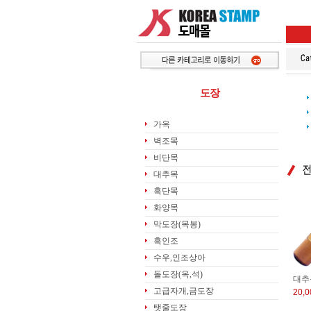
도장
가옥
벽조목
비단목
대추목
흑단목
화양목
막도장(목봉)
흑인조
수우,인조상아
돌도장(옥,석)
대추
고급자개,금도장
20,
탯줄도장