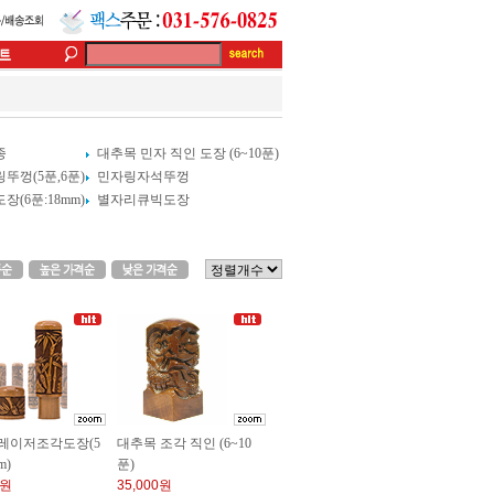
종
대추목 민자 직인 도장 (6~10푼)
껑(5푼,6푼)
민자링자석뚜껑
(6푼:18mm)
별자리큐빅도장
레이저조각도장(5
대추목 조각 직인 (6~10
m)
푼)
0원
35,000원