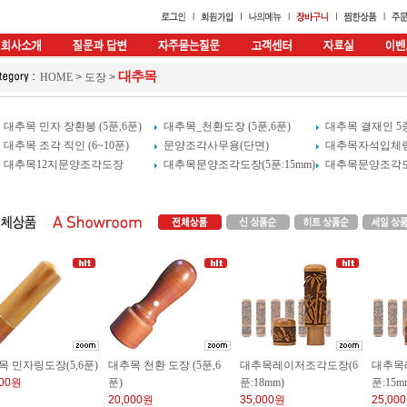
대추목
HOME
>
도장
>
대추목 민자 장환봉 (5푼,6푼)
대추목_천환도장 (5푼,6푼)
대추목 결재인 5
대추목 조각 직인 (6~10푼)
문양조각사무용(단면)
대추목자석입체링뚜
대추목12지문양조각도장
대추목문양조각도장(5푼:15mm)
대추목문양조각도장
목 민자링도장(5,6푼)
대추목 천환 도장 (5푼,6
대추목레이저조각도장(6
대추목
000원
푼)
푼:18mm)
푼:15m
20,000원
35,000원
25,00