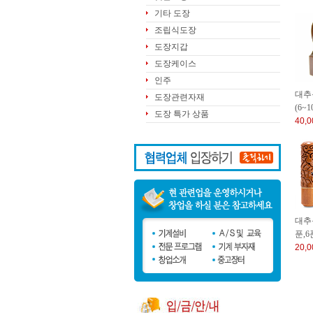
기타 도장
조립식도장
도장지갑
도장케이스
인주
대추
도장관련자재
(6~1
도장 특가 상품
40,
대추
푼,6
20,