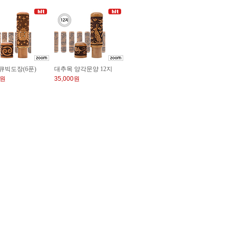
큐빅도장(6푼)
대추목 양각문양 12지
0원
35,000원