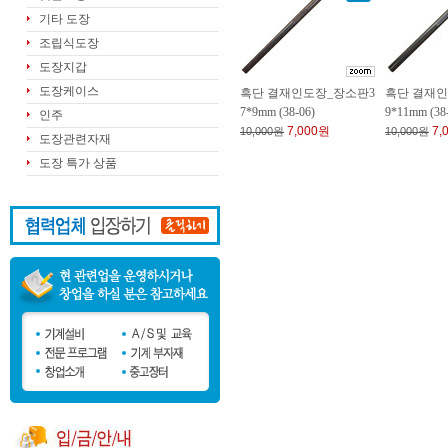
기타 도장
조립식도장
도장지갑
도장케이스
흑단 결재인도장_장소판3
흑단 결재인
7*9mm (38-06)
9*11mm (38
인주
7,000원
7,
10,000원
10,000원
도장관련자재
도장 특가 상품