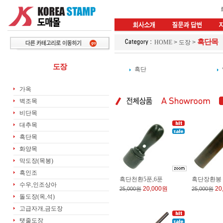
흑단목
HOME
>
도장
>
도장
흑단
가옥
벽조목
비단목
대추목
흑단목
화양목
막도장(목봉)
흑인조
흑단천환5푼,6푼
흑단장환봉 (
수우,인조상아
20,000원
20
25,000원
25,000원
돌도장(옥,석)
고급자개,금도장
탯줄도장