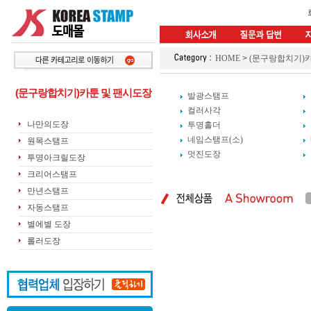
HOME
>
(문구랑합치기)
(문구랑합치기)카툰 및 팬시도장
발광스탬프
컬러사각
나만의도장
투명홀더
네임스탬프(소)
원목스탬프
멋진도장
투명아크릴도장
크리어스탬프
만년스탬프
자동스탬프
별에별 도장
롤러도장