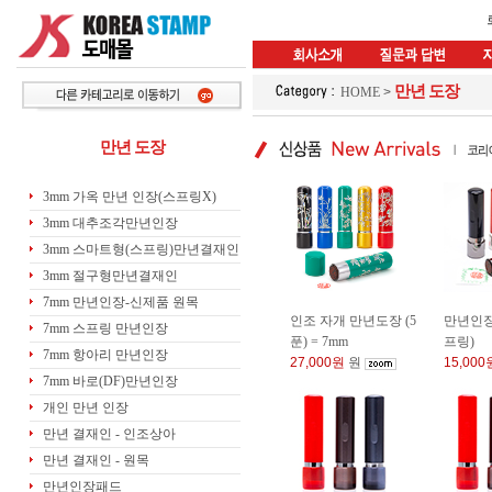
만년 도장
HOME
>
만년 도장
3mm 가옥 만년 인장(스프링X)
3mm 대추조각만년인장
3mm 스마트형(스프링)만년결재인
3mm 절구형만년결재인
7mm 만년인장-신제품 원목
인조 자개 만년도장 (5
만년인장-
7mm 스프링 만년인장
푼) = 7mm
프링)
7mm 항아리 만년인장
27,000원
원
15,000
7mm 바로(DF)만년인장
개인 만년 인장
만년 결재인 - 인조상아
만년 결재인 - 원목
만년인장패드