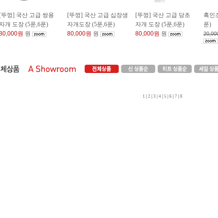
[뚜껑] 국산 고급 쌍용
[뚜껑] 국산 고급 십장생
[뚜껑] 국산 고급 당초
흑인조
자개 도장 (5푼,6푼)
자개도장 (5푼,6푼)
자개 도장 (5푼,6푼)
푼)
80,000원
원
80,000원
원
80,000원
원
20,0
1
|
2
|
3
|
4
|
5
|
6
|
7
|
8