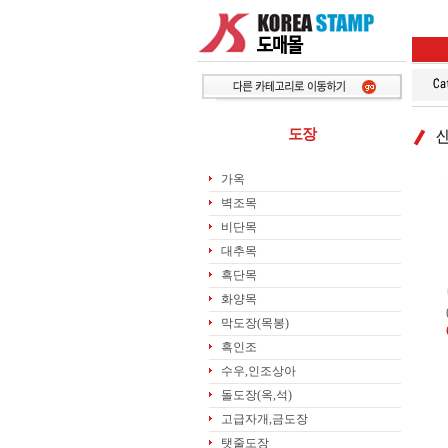
도장
가옥
벽조목
비단목
대추목
흑단목
화양목
막도장(목봉)
흑인조
수우,인조상아
돌도장(옥,석)
고급자개,금도장
탯줄도장