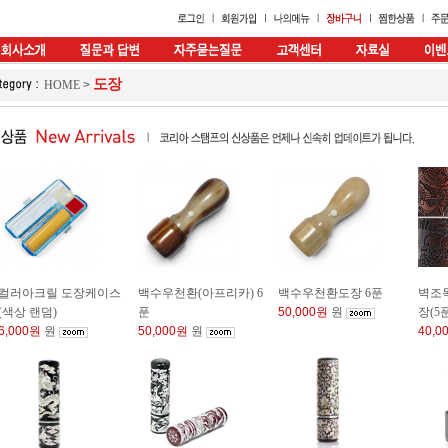
도장
HOME
>
컬러아크릴 도장케이스
백수우천환(아프리카) 6
백수우천환도장 6푼
벽조목
(색상 랜덤)
푼
50,000원
원
장(5푼
6,000원
원
50,000원
원
40,0