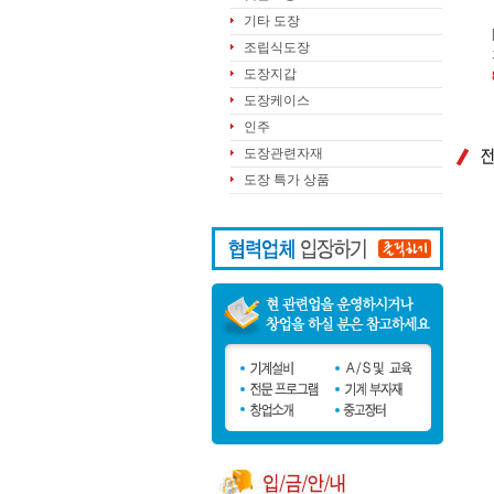
기타 도장
조립식도장
도장지갑
도장케이스
인주
도장관련자재
도장 특가 상품