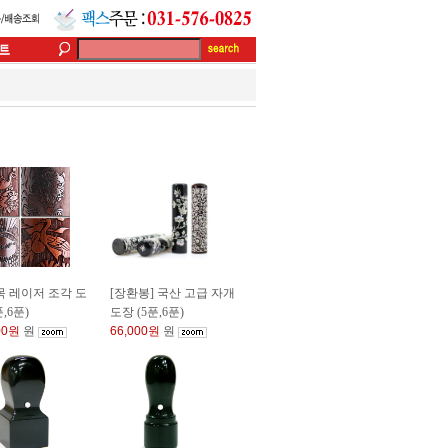
 레이저 조각 도
[장환봉] 국산 고급 자개
,6푼)
도장 (5푼,6푼)
00원
원
66,000원
원