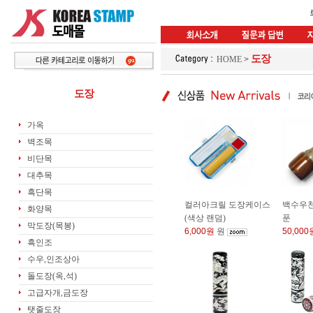
도장
HOME
>
도장
가옥
벽조목
비단목
대추목
흑단목
컬러아크릴 도장케이스
백수우천
화양목
(색상 랜덤)
푼
막도장(목봉)
6,000원
원
50,000
흑인조
수우,인조상아
돌도장(옥,석)
고급자개,금도장
탯줄도장