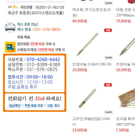
벽조목_주기도문도장 (6
대형 견본 
푼)
250*900m
40,000원
70,000원
인장바늘 2.4파이 (96-10)
인장바늘 3파이
10,000원
10,000원
고무인,메탈(반달) 3.0파
조각용 삐
이
200*120*5m
15,000원
7,500원