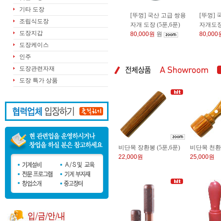
기타 도장
[뚜껑] 국산 고급 쌍용
[뚜껑]
조립식도장
자개 도장 (5푼,6푼)
자개도장 
도장지갑
80,000원
원
80,000
도장케이스
인주
도장관련자재
도장 특가 상품
비단목 장환봉 (5푼,6푼)
비단목 천환 
22,000원
25,000원